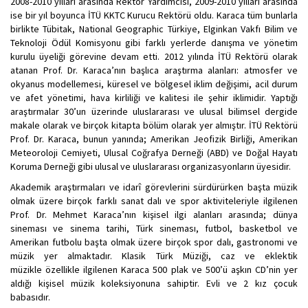
2008-2010 yılları arasında Rektör Yardımcısı, 2009-2010 yılları arasında
ise bir yıl boyunca İTÜ KKTC Kurucu Rektörü oldu. Karaca tüm bunlarla
birlikte Tübitak, National Geographic Türkiye, Elginkan Vakfı Bilim ve
Teknoloji Ödül Komisyonu gibi farklı yerlerde danışma ve yönetim
kurulu üyeliği görevine devam etti. 2012 yılında İTÜ Rektörü olarak
atanan Prof. Dr. Karaca’nın başlıca araştırma alanları: atmosfer ve
okyanus modellemesi, küresel ve bölgesel iklim değişimi, acil durum
ve afet yönetimi, hava kirliliği ve kalitesi ile şehir iklimidir. Yaptığı
araştırmalar 30’un üzerinde uluslararası ve ulusal bilimsel dergide
makale olarak ve birçok kitapta bölüm olarak yer almıştır. İTÜ Rektörü
Prof. Dr. Karaca, bunun yanında; Amerikan Jeofizik Birliği, Amerikan
Meteoroloji Cemiyeti, Ulusal Coğrafya Derneği (ABD) ve Doğal Hayatı
Koruma Derneği gibi ulusal ve uluslararası organizasyonların üyesidir.
Akademik araştırmaları ve idarî görevlerini sürdürürken başta müzik
olmak üzere birçok farklı sanat dalı ve spor aktiviteleriyle ilgilenen
Prof. Dr. Mehmet Karaca’nın kişisel ilgi alanları arasında; dünya
sineması ve sinema tarihi, Türk sineması, futbol, basketbol ve
Amerikan futbolu başta olmak üzere birçok spor dalı, gastronomi ve
müzik yer almaktadır. Klasik Türk Müziği, caz ve eklektik
müzikle özellikle ilgilenen Karaca 500 plak ve 500’ü aşkın CD’nin yer
aldığı kişisel müzik koleksiyonuna sahiptir. Evli ve 2 kız çocuk
babasıdır.