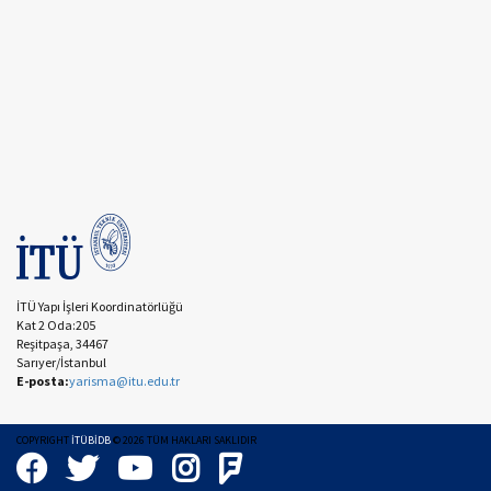
İTÜ Yapı İşleri Koordinatörlüğü
Kat 2 Oda:205
Reşitpaşa, 34467
Sarıyer/İstanbul
E-posta:
yarisma@itu.edu.tr
COPYRIGHT
İTÜBİDB
©
2026
TÜM HAKLARI SAKLIDIR