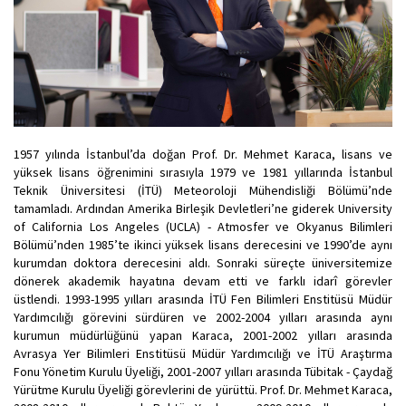
1957 yılında İstanbul’da doğan Prof. Dr. Mehmet Karaca, lisans ve
yüksek lisans öğrenimini sırasıyla 1979 ve 1981 yıllarında İstanbul
Teknik Üniversitesi (İTÜ) Meteoroloji Mühendisliği Bölümü’nde
tamamladı. Ardından Amerika Birleşik Devletleri’ne giderek University
of California Los Angeles (UCLA) - Atmosfer ve Okyanus Bilimleri
Bölümü’nden 1985’te ikinci yüksek lisans derecesini ve 1990’de aynı
kurumdan doktora derecesini aldı. Sonraki süreçte üniversitemize
dönerek akademik hayatına devam etti ve farklı idarî görevler
üstlendi. 1993-1995 yılları arasında İTÜ Fen Bilimleri Enstitüsü Müdür
Yardımcılığı görevini sürdüren ve 2002-2004 yılları arasında aynı
kurumun müdürlüğünü yapan Karaca, 2001-2002 yılları arasında
Avrasya Yer Bilimleri Enstitüsü Müdür Yardımcılığı ve İTÜ Araştırma
Fonu Yönetim Kurulu Üyeliği, 2001-2007 yılları arasında Tübitak - Çaydağ
Yürütme Kurulu Üyeliği görevlerini de yürüttü. Prof. Dr. Mehmet Karaca,