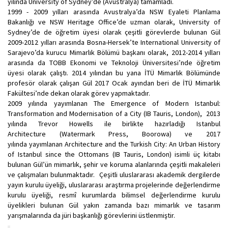
yılında University of Sydney’de (Avustralya) tamamladı.
1999 - 2009 yılları arasında Avustralya’da NSW Eyaleti Planlama
Bakanlığı ve NSW Heritage Office’de uzman olarak, University of
Sydney’de de öğretim üyesi olarak çeşitli görevlerde bulunan Gül
2009-2012 yılları arasında Bosna-Hersek’te International University of
Sarajevo’da kurucu Mimarlık Bölümü başkanı olarak, 2012-2014 yılları
arasında da TOBB Ekonomi ve Teknoloji Üniversitesi’nde öğretim
üyesi olarak çalıştı. 2014 yılından bu yana İTÜ Mimarlık Bölümünde
profesör olarak çalışan Gül 2017 Ocak ayından beri de İTÜ Mimarlık
Fakültesi’nde dekan olarak görev yapmaktadır.
2009 yılında yayımlanan The Emergence of Modern Istanbul:
Transformation and Modernisation of a City (IB Tauris, London), 2013
yılında Trevor Howells ile birlikte hazırladığı Istanbul
Architecture (Watermark Press, Boorowa) ve 2017
yılında yayımlanan Architecture and the Turkish City: An Urban History
of Istanbul since the Ottomans (IB Tauris, London) isimli üç kitabı
bulunan Gül’ün mimarlık, şehir ve koruma alanlarında çeşitli makaleleri
ve çalışmaları bulunmaktadır. Çeşitli uluslararası akademik dergilerde
yayın kurulu üyeliği, uluslararası araştırma projelerinde değerlendirme
kurulu üyeliği, resmî kurumlarda bilimsel değerlendirme kurulu
üyelikleri bulunan Gül yakın zamanda bazı mimarlık ve tasarım
yarışmalarında da jüri başkanlığı görevlerini üstlenmiştir.