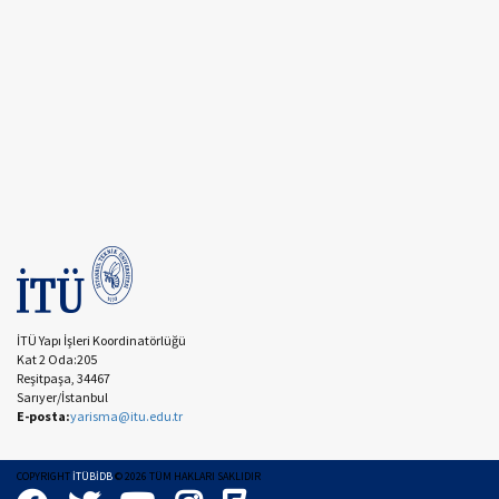
İTÜ Yapı İşleri Koordinatörlüğü
Kat 2 Oda:205
Reşitpaşa, 34467
Sarıyer/İstanbul
E-posta:
yarisma@itu.edu.tr
COPYRIGHT
İTÜBİDB
©
2026
TÜM HAKLARI SAKLIDIR