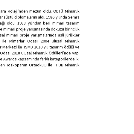
ara Koleji’nden mezun oldu. ODTÜ Mimarlık
sansüstü diplomalarını aldı. 1986 yılında Semra
tağı oldu. 1983 yılından beri mimari tasarım
nde mimari proje yarışmasında dokuzu birincilik
l mimari proje yarışmalarında asli jürilikler
 ile Mimarlar Odası 2004 Ulusal Mimarlık
r Merkezi ile TSMD 2010 yılı tasarım ödülü ve
 Odası 2018 Ulusal Mimarlık Ödülleri’nde yapı
ure Awards kapsamında farklı kategorilerde iki
gören Tozkoparan Ortaokulu ile THBB Mimarlık