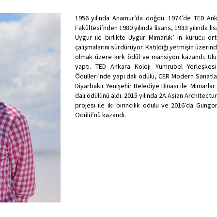
1956 yılında Anamur’da doğdu. 1974’de TED Ank
Fakültesi’nden 1980 yılında lisans, 1983 yılında li
Uygur ile birlikte Uygur Mimarlık’ ın kurucu or
çalışmalarını sürdürüyor. Katıldığı yetmişin üzeri
olmak üzere kırk ödül ve mansiyon kazandı. Ulusa
yaptı. TED Ankara Koleji Yumrubel Yerleşkesi
Ödülleri’nde yapı dalı ödülü, CER Modern Sanatla
Diyarbakır Yenişehir Belediye Binası ile Mimarlar
dalı ödülünü aldı. 2015 yılında 2A Asian Architect
projesi ile iki birincilik ödülü ve 2016’da Gün
Ödülü’nü kazandı.